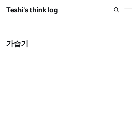
Teshi's think log
가습기