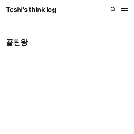
Teshi's think log
끝판왕