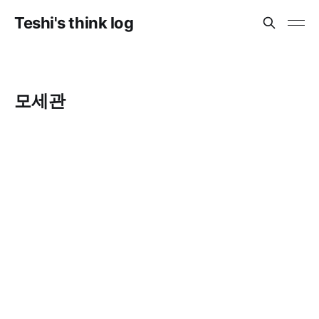
Teshi's think log
모세관