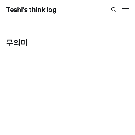
Teshi's think log
무의미