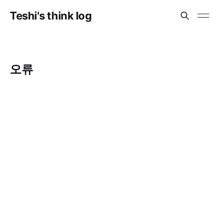
Teshi's think log
오류