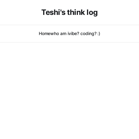
Teshi's think log
Home
who am i
vibe? coding? :)