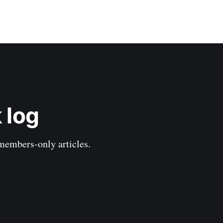
 log
 members-only articles.