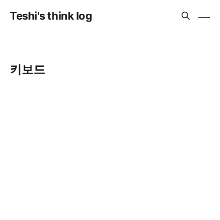
Teshi's think log
키보드