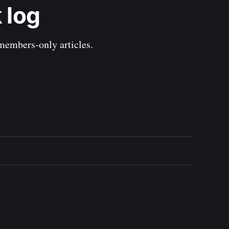
 log
 members-only articles.