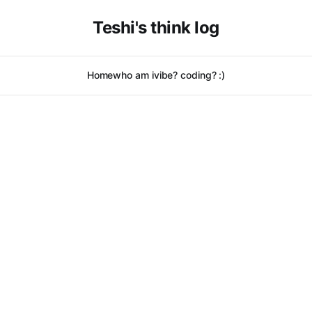
Teshi's think log
Home
who am i
vibe? coding? :)