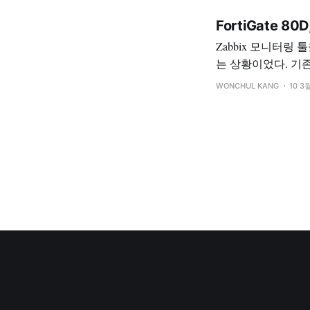
FortiGate 80
Zabbix 모니터링 툴
는 상황이었다. 기존에 만들어진 Template들이 있길래 해당 내용을 적용하니 정상적으로 동작하지 않아
기존 템플릿과 신규 템플릿을 작성하
WONCHUL KANG
10 3
사용했다. 사용한 템플릿은 Template Net Network Generic Device 
이터를 가지고