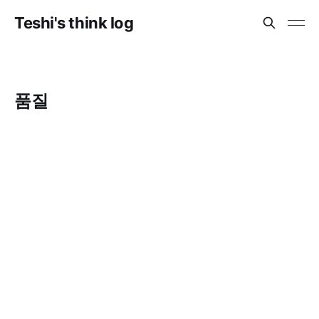
Teshi's think log
품질