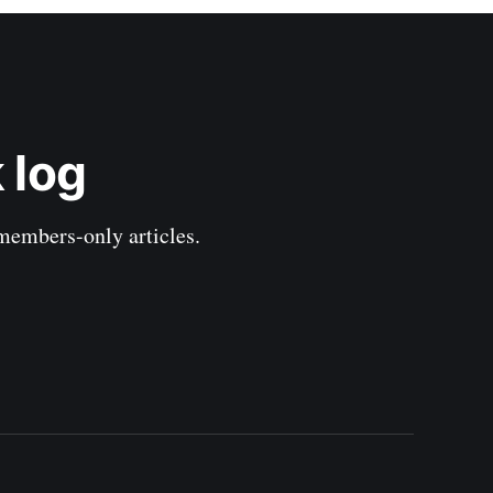
 log
 members-only articles.