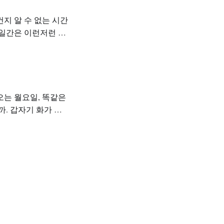
 어쩌겠는가 먹고 살
. 갑자기 화가 치