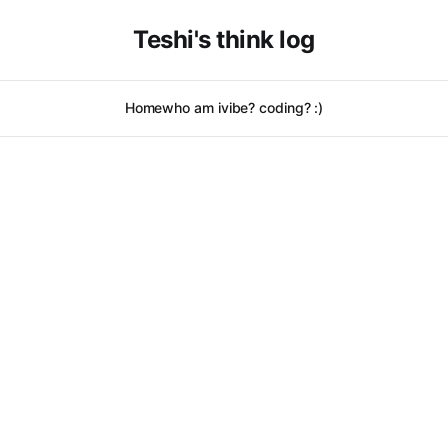
Teshi's think log
Home
who am i
vibe? coding? :)