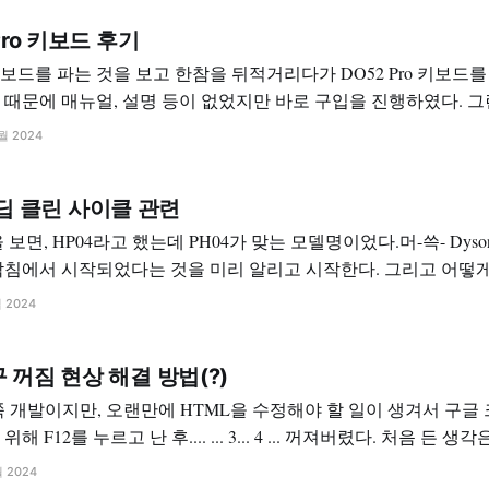
Pro 키보드 후기
보드를 파는 것을 보고 한참을 뒤적거리다가 DO52 Pro 키보드를
 매뉴얼, 설명 등이 없었지만 바로 구입을 진행하였다. 그런데.... 무려 세대나
다. 품질이 좋아서... 혹은 너무 마음에 들어서 여러개를 구입한
1월 2024
잘못 구입하여 삽질이란 삽질은 다 하느라 여러개를
, 딥 클린 사이클 관련
HP04라고 했는데 PH04가 맞는 모델명이었다.머-쓱- Dyson HP04 A/S 진행 현
빡침에서 시작되었다는 것을 미리 알리고 시작한다. 그리고 어
루고자 한다. 이럴 줄 몰랐냐? 이 정도일 줄은 몰랐다. 그리고 
월 2024
위해서 가습기와 공기청정기가
꺼짐 현상 해결 방법(?)
 쪽 개발이지만, 오랜만에 HTML을 수정해야 할 일이 생겨서 구글
. ... 3... 4 ... 꺼져버렸다. 처음 든 생각은 엥? 이었다. 가장
롬 재설치다. 지우고 다시 깔아보았다. 근데? 똑같다. 길면 5초
월 2024