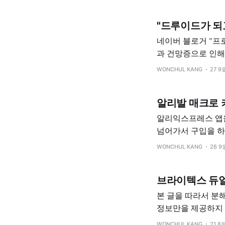
버렸다. 그럼 
"드루이드가 되
네이버 블로거 "프로개"님이 출간한 책이다.
과 건망증으로 인해 잊고 참여하
WONCHUL KANG
27 9
알리발 매크로 
알리익스프레스 앱을
넘어가서 구입을 하게 된게... 매크로 기계식 키보드였다. 위와 같이
했다. 5513.0₩ 78% OFF|매크로 기계식 키보드 RGB 미니 게이밍 커스텀 프로그래밍 노브 키패드, 레드
WONCHUL KANG
26 9
브라이텍스 듀얼픽
본 글을 따라서 분해
정보만을 제공하지 
다. 분해를 원하신다면 제일 끝에서 부터 역으로 읽어오시면 됩니다. 브라이텍스 듀얼픽스 i-SIZE를 구
WONCHUL KANG
21 8