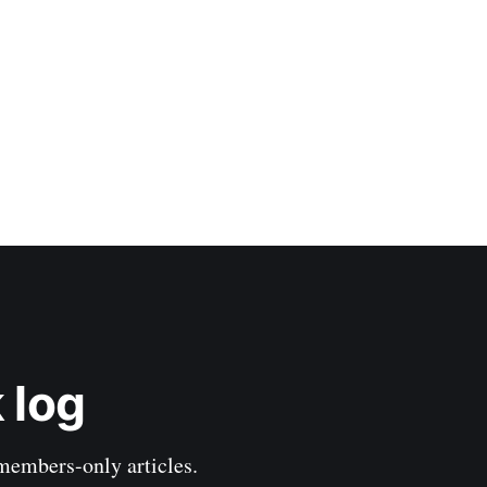
 log
 members-only articles.