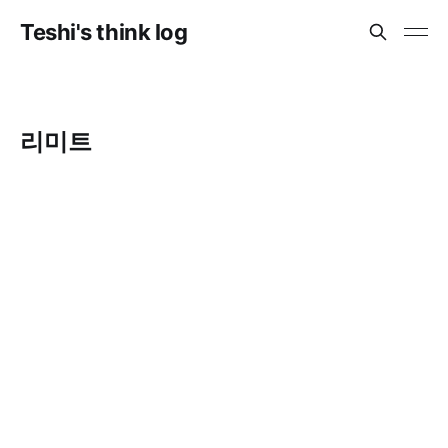
Teshi's think log
리미트