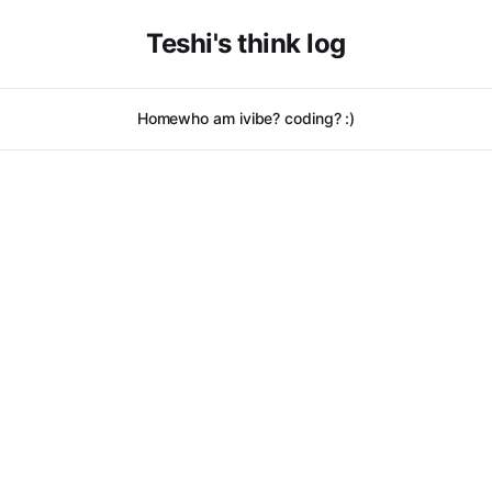
Teshi's think log
Home
who am i
vibe? coding? :)