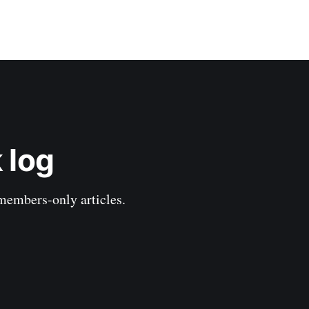
 log
 members-only articles.