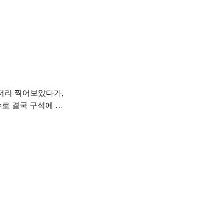
리저리 찍어보았다가,
이슈로 결국 구석에 박
고, 세로그립까지 장
. 그래서 내가 이