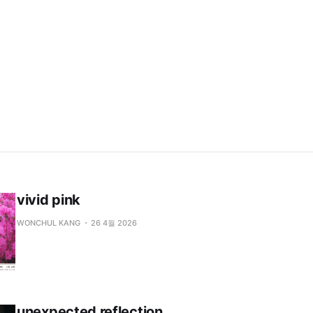
vivid pink
WONCHUL KANG
26 4월 2026
unexpected reflection