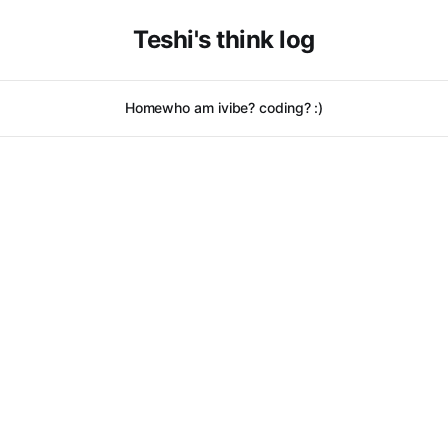
Teshi's think log
Home
who am i
vibe? coding? :)