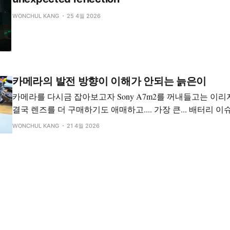
WONCHUL KANG
25 4월 2026
카메라의 발전 방향이 이해가 안되는 늙은이
카메라를 다시금 잡아보고자 Sony A7m2를 꺼내들고는 이
결국 렌즈를 더 구매하기도 애매하고.... 가장 큰... 배터리 
혀 있는 Fuji S5Pro를 꺼내들었다. 제일 궁금한건 배터리 타임이었다. A7m2의 경
WONCHUL KANG
21 4월 2026
우, 거의 새 배터리를 구입해서 다시 장착하였음에도 불구하
착해서 배터리 2개 이었음에도 불구하고 하루를 겨우 버텼었다
상한가 했더니,