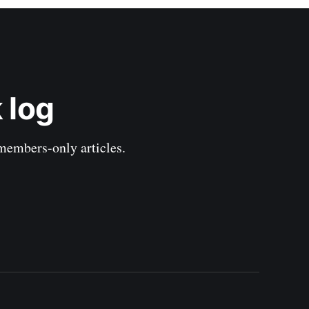
 log
 members-only articles.